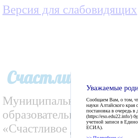
Версия для слабовидящих
Счастливое детс
Уважаемые роди
Муниципальное автономн
Сообщаем Вам, о том, ч
науки Алтайского края от
образовательное учрежде
постановка в очередь в
(https://eso.edu22.info
учетной записи в Едино
«Счастливое детство»
ЕСИА).
>> Подробнее <<