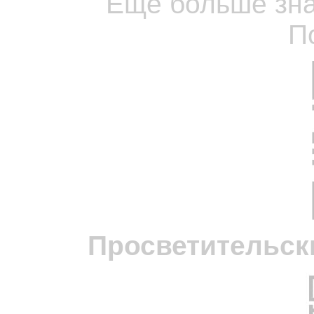
Ещё больше зна
П
Просветительск