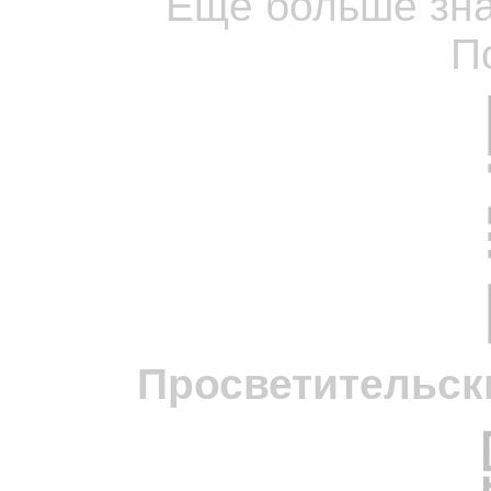
Ещё больше зна
П
Просветительск