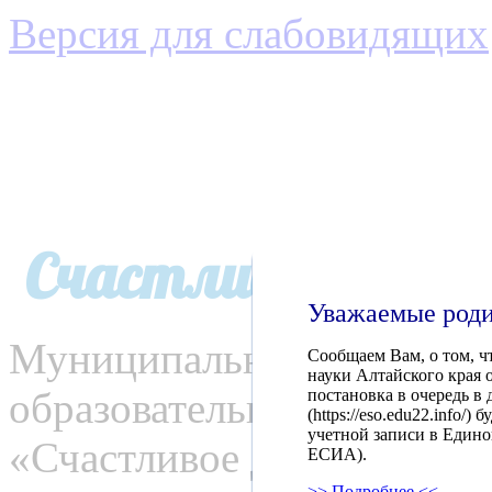
Версия для слабовидящих
Счастливое детс
Уважаемые роди
Муниципальное автономн
Сообщаем Вам, о том, ч
науки Алтайского края от
образовательное учрежде
постановка в очередь в
(https://eso.edu22.info
учетной записи в Едино
«Счастливое детство»
ЕСИА).
>> Подробнее <<